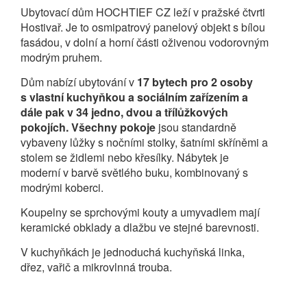
Ubytovací dům HOCHTIEF CZ leží v pražské čtvrti
Hostivař. Je to osmipatrový panelový objekt s bílou
fasádou, v dolní a horní části oživenou vodorovným
modrým pruhem.
Dům nabízí ubytování v
17 bytech pro 2 osoby
s vlastní kuchyňkou a sociálním zařízením a
dále pak v 34 jedno, dvou a třílůžkových
pokojích. Všechny pokoje
jsou standardně
vybaveny lůžky s nočními stolky, šatními skříněmi a
stolem se židlemi nebo křesílky. Nábytek je
moderní v barvě světlého buku, kombinovaný s
modrými koberci.
Koupelny se sprchovými kouty a umyvadlem mají
keramické obklady a dlažbu ve stejné barevnosti.
V kuchyňkách je jednoduchá kuchyňská linka,
dřez, vařič a mikrovlnná trouba.